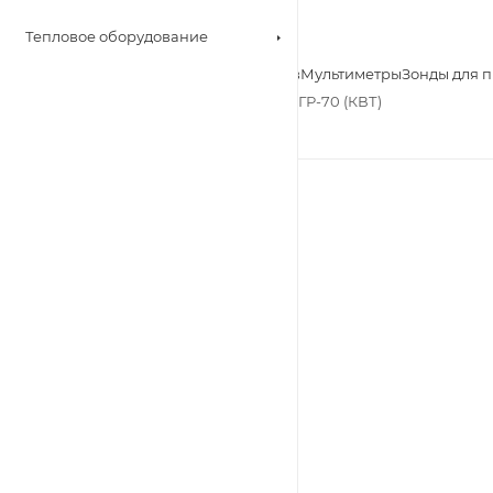
—
Тепловое оборудование
Инструмент для обжима проводов
Инструмент для зачистки проводов
Мультиметры
Зонды для 
—
Пресс гидравлический ручной ПГР-70 (КВТ)
Артикул:
52065