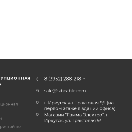
РУПЦИОННАЯ
8 (3952) 288-218
А
sale@sibcable.com
г. Иркутск ул. Трактовая 9/1 (на
пционная
первом этаже в здании офиса)
Магазин "Гамма Электро", г.
и
Иркутск, ул. Трактовая 9/1
риятий по