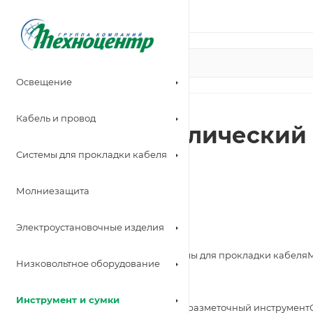
Иркутск
Освещение
Кабель и провод
Пресс гидравлический 
Системы для прокладки кабеля
Главная
—
Молниезащита
Каталог
—
Электроустановочные изделия
Инструмент и сумки
Освещение
Кабель и провод
Системы для прокладки кабеля
Низковольтное оборудование
—
Электромонтажный инструмент
Инструмент и сумки
Ручной инструмент
Измерительно-разметочный инструмент