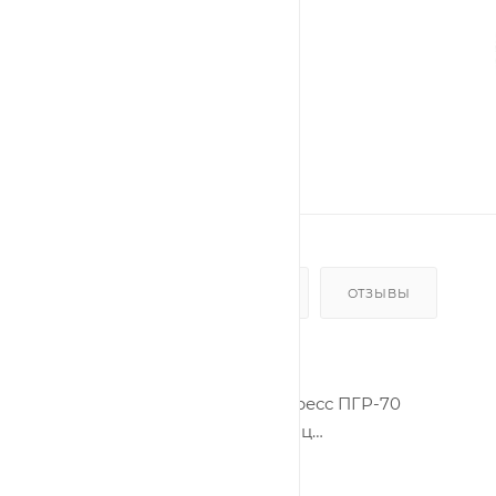
ОПИСАНИЕ
НАЛИЧИЕ
ОТЗЫВЫ
В комплекте:
ручной гидравлический пресс ПГР-70
набор из 8 сменных матриц
ремкомплект (уплотнительные кольца)
прочный пластиковый кейс