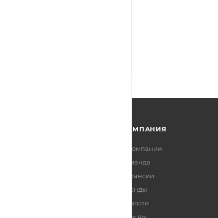
Нужна консультация?
Наши специалисты ответят на
любой интересующий вопрос
ЗАДАТЬ ВОПРОС
КАТАЛОГ
КОМПАНИЯ
АКЦИИ
О компании
Команда
УСЛУГИ
Вакансии
БРЕНДЫ
Бренды
Новости
Отзывы